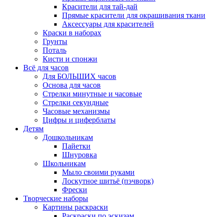
Красители для тай-дай
Прямые красители для окрашивания ткани
Аксессуары для красителей
Краски в наборах
Грунты
Поталь
Кисти и спонжи
Всё для часов
Для БОЛЬШИХ часов
Основа для часов
Стрелки минутные и часовые
Стрелки секундные
Часовые механизмы
Цифры и циферблаты
Детям
Дошкольникам
Пайетки
Шнуровка
Школьникам
Мыло своими руками
Лоскутное шитьё (пэчворк)
Фрески
Творческие наборы
Картины раскраски
Раскраски по эскизам