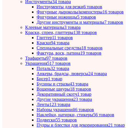
Инструменты
34 товара
Инструменты для резки
6 товаров
Фигурные дыроколы/компостеры
16 товаров
Фигурные ножницы
5 товаров
Другие инструменты и материалы
7 товаров
Клеевые материалы
3 товара
Краски, спреи, глиттеры
138 товаров
Глиттер
11 товаров
Краски
94 товара
Специальные средства
18 товаров
Фактура, воск, патина
19 товаров
Трафареты
97 товаров
Украшения
517 товаров
Поталь
32 товара
Анкеры, брадсы, люверсы
24 товара
Бисер
1 товар
Бусины и стразы
43 товара
Вощеные шнуры
18 товаров
Декоративный скотч
1 товар
Другие украшения
23 товара
Ленты
123 товара
Наборы украшений
6 товаров
Наклейки, натирки, стикеры
56 товаров
Подвески
55 товаров
Пудры и блестки для декорирования
21 товар