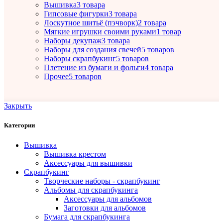
Вышивка
3 товара
Гипсовые фигурки
3 товара
Лоскутное шитьё (пэчворк)
2 товара
Мягкие игрушки своими руками
1 товар
Наборы декупаж
3 товара
Наборы для создания свечей
5 товаров
Наборы скрапбукинг
5 товаров
Плетение из бумаги и фольги
4 товара
Прочее
5 товаров
Закрыть
Категории
Вышивка
Вышивка крестом
Аксессуары для вышивки
Скрапбукинг
Творческие наборы - скрапбукинг
Альбомы для скрапбукинга
Аксессуары для альбомов
Заготовки для альбомов
Бумага для скрапбукинга