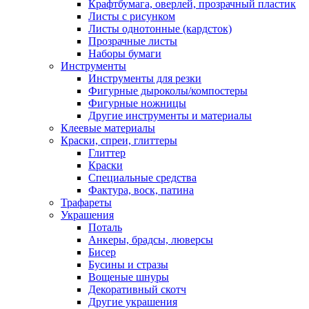
Крафтбумага, оверлей, прозрачный пластик
Листы c рисунком
Листы однотонные (кардсток)
Прозрачные листы
Наборы бумаги
Инструменты
Инструменты для резки
Фигурные дыроколы/компостеры
Фигурные ножницы
Другие инструменты и материалы
Клеевые материалы
Краски, спреи, глиттеры
Глиттер
Краски
Специальные средства
Фактура, воск, патина
Трафареты
Украшения
Поталь
Анкеры, брадсы, люверсы
Бисер
Бусины и стразы
Вощеные шнуры
Декоративный скотч
Другие украшения