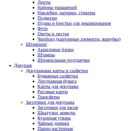
Ленты
Наборы украшений
Наклейки, натирки, стикеры
Подвески
Пудры и блестки для декорирования
Фетр
Цветы и листья
Чипборд (картонные элементы, вырубка)
Штампинг
Акриловые блоки
Штампы
Штемпельные подушечки
Декупаж
Декупажные карты и салфетки
Бумажные салфетки
Декупажная бумага
Карты для декупажа
Рисовые карты
Трансферы
Заготовки для декупажа
Заготовки для часов
Шкатулки, комоды
Кухонная утварь
Чайные домики
Панно настенные