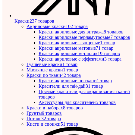
Краски
237 товаров
Акриловые краски
102 товара
Краски акриловые для витража
8 товаров
Краски акриловые перламутровые
7 товаров
Краски акриловые глянцевые
1 товар
Краски акриловые матовые
71 товар
Краски акриловые металлик
19 товаров
Краски акриловые с эффектами
3 товара
Гуашевые краски
1 товар
Масляные краски
1 товар
Краски по ткани
42 товара
Краски акриловые по ткани
1 товар
Красители для тай-дай
31 товар
Прямые красители для окрашивания ткани
5
товаров
Аксессуары для красителей
5 товаров
Краски в наборах
8 товаров
Грунты
9 товаров
Поталь
32 товара
Кисти и спонжи
51 товар