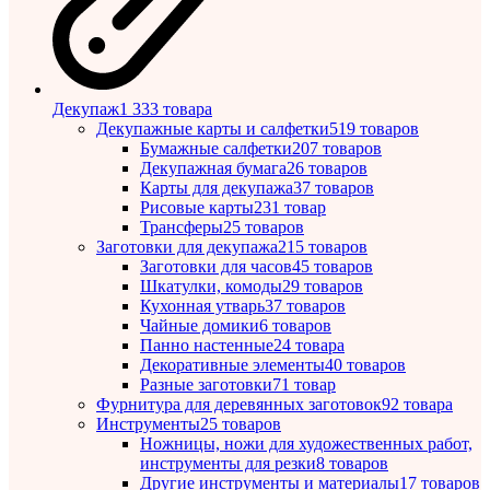
Декупаж
1 333 товара
Декупажные карты и салфетки
519 товаров
Бумажные салфетки
207 товаров
Декупажная бумага
26 товаров
Карты для декупажа
37 товаров
Рисовые карты
231 товар
Трансферы
25 товаров
Заготовки для декупажа
215 товаров
Заготовки для часов
45 товаров
Шкатулки, комоды
29 товаров
Кухонная утварь
37 товаров
Чайные домики
6 товаров
Панно настенные
24 товара
Декоративные элементы
40 товаров
Разные заготовки
71 товар
Фурнитура для деревянных заготовок
92 товара
Инструменты
25 товаров
Ножницы, ножи для художественных работ,
инструменты для резки
8 товаров
Другие инструменты и материалы
17 товаров