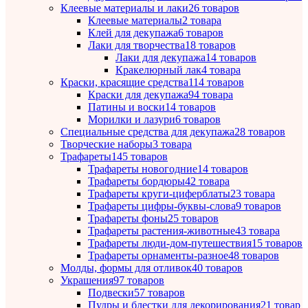
Клеевые материалы и лаки
26 товаров
Клеевые материалы
2 товара
Клей для декупажа
6 товаров
Лаки для творчества
18 товаров
Лаки для декупажа
14 товаров
Кракелюрный лак
4 товара
Краски, красящие средства
114 товаров
Краски для декупажа
94 товара
Патины и воски
14 товаров
Морилки и лазури
6 товаров
Специальные средства для декупажа
28 товаров
Творческие наборы
3 товара
Трафареты
145 товаров
Трафареты новогодние
14 товаров
Трафареты бордюры
42 товара
Трафареты круги-циферблаты
23 товара
Трафареты цифры-буквы-слова
9 товаров
Трафареты фоны
25 товаров
Трафареты растения-животные
43 товара
Трафареты люди-дом-путешествия
15 товаров
Трафареты орнаменты-разное
48 товаров
Молды, формы для отливок
40 товаров
Украшения
97 товаров
Подвески
57 товаров
Пудры и блестки для декорирования
21 товар