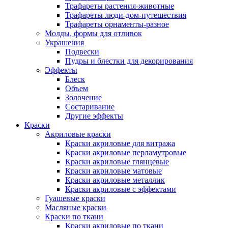
Трафареты растения-животные
Трафареты люди-дом-путешествия
Трафареты орнаменты-разное
Молды, формы для отливок
Украшения
Подвески
Пудры и блестки для декорирования
Эффекты
Блеск
Объем
Золочение
Состаривание
Другие эффекты
Краски
Акриловые краски
Краски акриловые для витража
Краски акриловые перламутровые
Краски акриловые глянцевые
Краски акриловые матовые
Краски акриловые металлик
Краски акриловые с эффектами
Гуашевые краски
Масляные краски
Краски по ткани
Краски акриловые по ткани