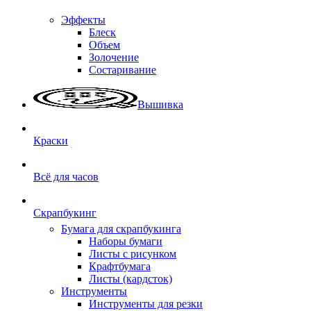
Эффекты
Блеск
Объем
Золочение
Состаривание
Вышивка
Краски
Всё для часов
Скрапбукинг
Бумага для скрапбукинга
Наборы бумаги
Листы с рисунком
Крафтбумага
Листы (кардсток)
Инструменты
Инструменты для резки