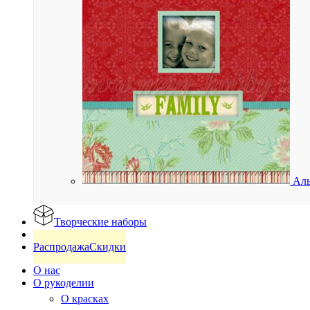
Аль
Творческие наборы
Готовые изделия
Распродажа
Скидки
О нас
О рукоделии
О красках