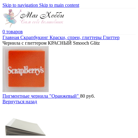
Skip to navigation
Skip to main content
0
товаров
Главная
Скрапбукинг
Краски, спреи, глиттеры
Глиттер
Чернила с глиттером КРАСНЫЙ Smooch Glitz
Пигментные чернила "Оранжевый"
80
руб.
Вернуться назад