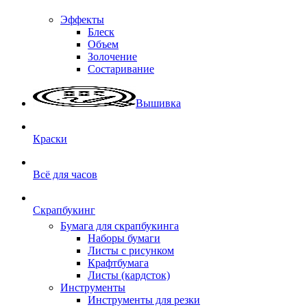
Эффекты
Блеск
Объем
Золочение
Состаривание
Вышивка
Краски
Всё для часов
Скрапбукинг
Бумага для скрапбукинга
Наборы бумаги
Листы с рисунком
Крафтбумага
Листы (кардсток)
Инструменты
Инструменты для резки