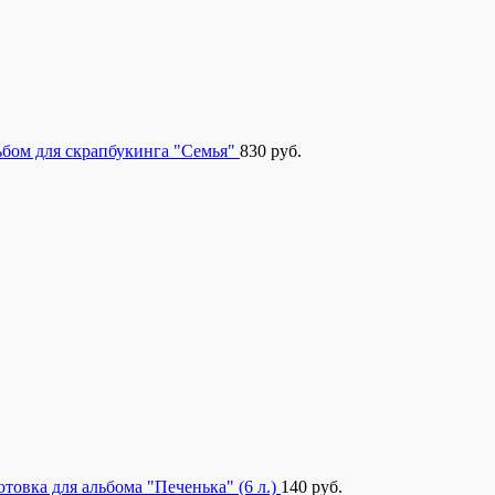
бом для скрапбукинга "Семья"
830
руб.
отовка для альбома "Печенька" (6 л.)
140
руб.