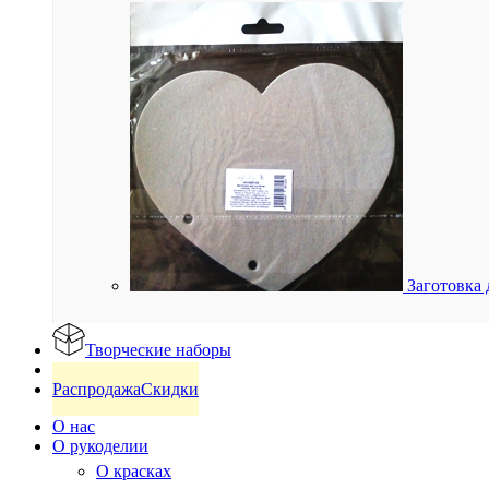
Заготовка 
Творческие наборы
Готовые изделия
Распродажа
Скидки
О нас
О рукоделии
О красках