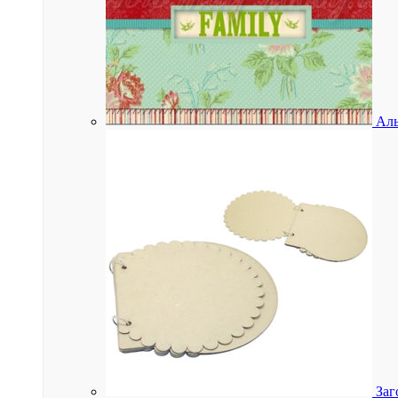
Аль
Заг