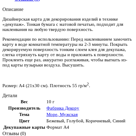
Описание
Дизайнерская карта для декорирования изделий в технике
«декупаж». Тонкая бумага с матовой печатью, подходит для
наклеивания на любую твердую поверхность.
Рекомендации по использованию: Перед наклеиванием замочить
карту в воде комнатной температуры на 2-3 минуты. Покрыть
декорируемую поверхность тонким слоем клея для декупажа,
слегка отряхнуть карту от воды и приложить к поверхности.
Проклеить еще раз, аккуратно разглаживая, чтобы выгнать из-
под карты пузырьки воздуха. Высушить.
2
Размер: А4 (21х30 см). Плотность 55 гр/м
.
Детали
Вес
10 г
Производитель
Фабрика Декору
Тема
Море
,
Мужская
Цвет
Бежевый
,
Голубой
,
Коричневый
,
Синий
Декупажные карты
Формат А4
Отзывы (0)