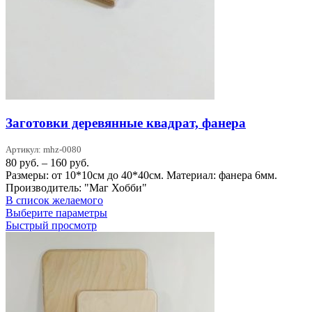
Заготовки деревянные квадрат, фанера
Артикул: mhz-0080
Диапазон
80
руб.
–
160
руб.
цен:
Размеры: от 10*10см до 40*40см. Материал: фанера 6мм.
80 руб.
Производитель: "Маг Хобби"
–
В список желаемого
160 руб.
Этот
Выберите параметры
товар
Быстрый просмотр
имеет
несколько
вариаций.
Опции
можно
выбрать