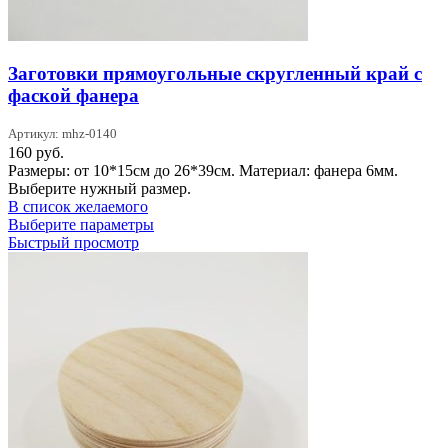
Заготовки прямоугольные скругленный край с
фаской фанера
Артикул: mhz-0140
160
руб.
Размеры: от 10*15см до 26*39см. Материал: фанера 6мм.
Выберите нужный размер.
В список желаемого
Этот
Выберите параметры
товар
Быстрый просмотр
имеет
несколько
вариаций.
Опции
можно
выбрать
на
странице
товара.