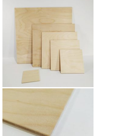
несколько
вариаций.
Опции
можно
выбрать
на
странице
товара.