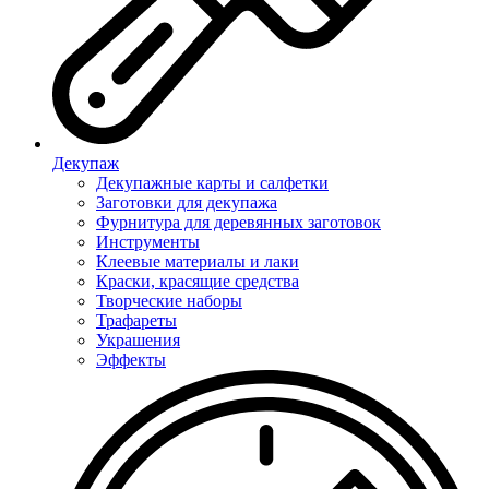
Декупаж
Декупажные карты и салфетки
Заготовки для декупажа
Фурнитура для деревянных заготовок
Инструменты
Клеевые материалы и лаки
Краски, красящие средства
Творческие наборы
Трафареты
Украшения
Эффекты