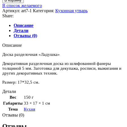
В корзину
товара
В список желаемого
Доска
Артикул:
art7-1
Категория:
Кухонная утварь
разделочная
Share:
"Ладушка"
Описание
Детали
Отзывы (0)
Описание
Доска разделочная «Ладушка»
Декоративная разделочная доска из шлифованной фанеры
толщиной 5 мм. Заготовка для декупажа, росписи, выжигания и
других декоративных техник.
Размер: 17*32,5 см.
Детали
Вес
150 г
Габариты
33 × 17 × 1 см
Тема
Кухня
Отзывы (0)
Отзывы