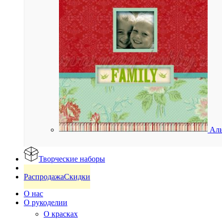
Аль
Творческие наборы
Готовые изделия
Распродажа
Скидки
О нас
О рукоделии
О красках