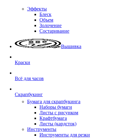
Эффекты
Блеск
Объем
Золочение
Состаривание
Вышивка
Краски
Всё для часов
Скрапбукинг
Бумага для скрапбукинга
Наборы бумаги
Листы с рисунком
Крафтбумага
Листы (кардсток)
Инструменты
Инструменты для резки