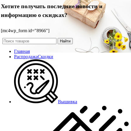
Хотите получать последние новости и
информацию о скидках?
[mc4wp_form id="8966"]
Найти
Главная
Распродажа
Скидки
Вышивка